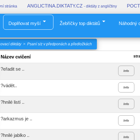
ANGLICTINA.DIKTATY.CZ
POCT
vní stránka
- diktáty z angličtiny
arrow_drop_down
arrow_drop_down
Doplňovat myší
Žebříčky top diktátů
Náhodný d
vací diktáty
>
Psaní s/z v předponách a předložkách
Název cvičení
str
?eřadit se ..
Info
?vádět..
Info
?hnilé listí ..
Info
?arkazmus je ..
Info
?hnilé jablko ..
Info