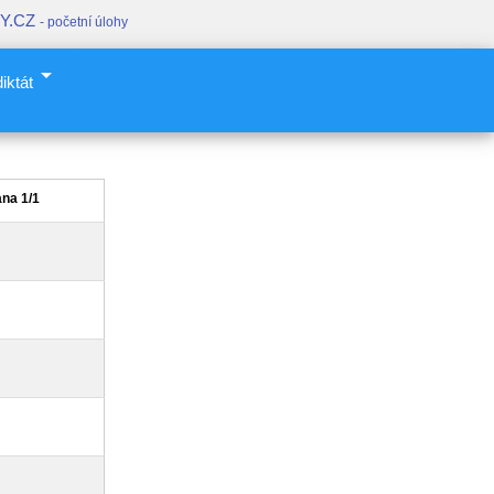
Y.CZ
- početní úlohy
arrow_drop_down
iktát
ana 1/1