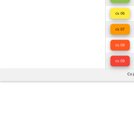
cv. 06
cv. 07
cv. 08
cv. 09
Co 