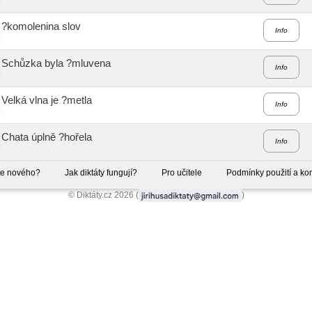
?komolenina slov
Info
Schůzka byla ?mluvena
Info
Velká vlna je ?metla
Info
Chata úplně ?hořela
Info
je nového?
Jak diktáty fungují?
Pro učitele
Podmínky použití a kon
© Diktáty.cz 2026 (
)