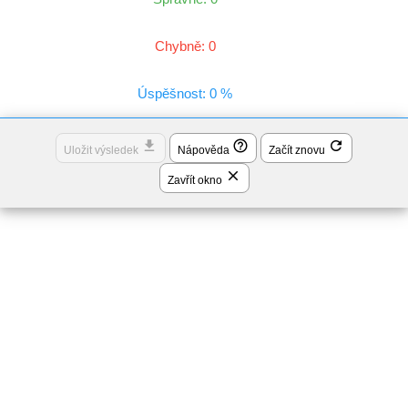
Chybně: 0
Úspěšnost: 0 %
file_download
help_outline
refresh
Uložit výsledek
Nápověda
Začít znovu
close
Zavřít okno