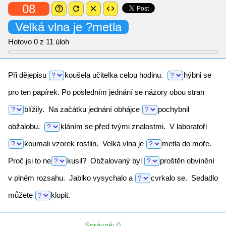
08
help_outline
refresh
close
code
Velká vlna je
?metla
Hotovo
0
z 11 úloh
Při dějepisu
koušela
učitelka celou hodinu.
hýbni
se
pro ten papírek. Po posledním jednání se názory obou stran
blížily.
Na začátku jednání obhájce
pochybnil
obžalobu.
kláním
se před tvými znalostmi. V laboratoři
koumali
vzorek rostlin. Velká vlna je
metla
do moře.
Proč jsi to
ne
kusil?
Obžalovaný byl
proštěn
obvinění
v plném rozsahu. Jablko vysychalo a
cvrkalo
se. Sedadlo
můžete
klopit.
Správně: 0