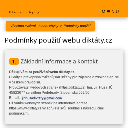
M ☰ N U
Hledat chyby
Všechna cvičení - hledat chyby
>
Podmínky použití
Podmínky použití webu diktáty.cz
Základní informace a kontakt
1.
Děkuji Vám za používání webu diktáty.cz.
Diktáty a pravopisná cvičení jsou určeny pro zájemce o zdokonalení se
v českém pravopisu.
Provozovatel webových stránek (https://diktaty.cz): Ing. Jiří Husa, IČ
45823677 se sídlem Poděbrady, Studentská 502/50.
E-mail:
Užíváním webových stránek na internetové adrese
https://www.diktaty.cz vyjadřujete svůj souhlas s následujícími
podmínkami.