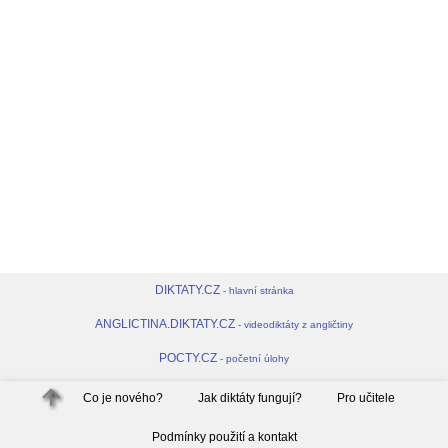
DIKTATY.CZ
- hlavní stránka
ANGLICTINA.DIKTATY.CZ
- videodiktáty z angličtiny
POCTY.CZ
- početní úlohy
arrow_upward
Co je nového?
Jak diktáty fungují?
Pro učitele
Podmínky použití a kontakt