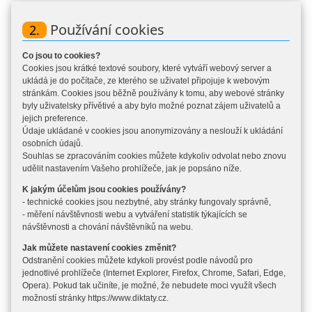
Používání cookies
2.
Co jsou to cookies?
Cookies jsou krátké textové soubory, které vytváří webový server a
ukládá je do počítače, ze kterého se uživatel připojuje k webovým
stránkám. Cookies jsou běžně používány k tomu, aby webové stránky
byly uživatelsky přívětivé a aby bylo možné poznat zájem uživatelů a
jejich preference.
Údaje ukládané v cookies jsou anonymizovány a neslouží k ukládání
osobních údajů.
Souhlas se zpracováním cookies můžete kdykoliv odvolat nebo znovu
udělit nastavením Vašeho prohlížeče, jak je popsáno níže.
K jakým účelům jsou cookies používány?
- technické cookies jsou nezbytné, aby stránky fungovaly správně,
- měření návštěvnosti webu a vytváření statistik týkajících se
návštěvnosti a chování návštěvníků na webu.
Jak můžete nastavení cookies změnit?
Odstranění cookies můžete kdykoli provést podle návodů pro
jednotlivé prohlížeče (
Internet Explorer
,
Firefox
,
Chrome
,
Safari
,
Edge
,
Opera
). Pokud tak učiníte, je možné, že nebudete moci využít všech
možností stránky https://www.diktaty.cz.