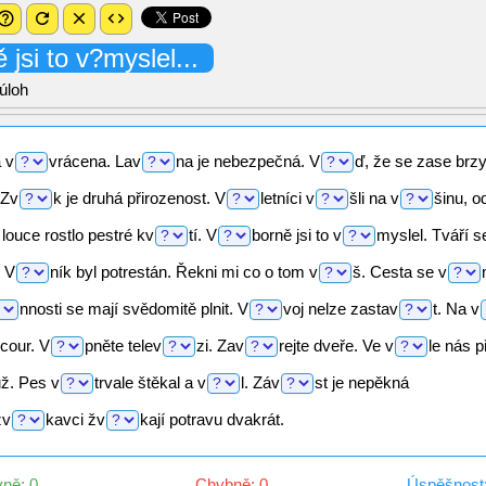
p_outline
refresh
close
code
ě
jsi to
v?myslel...
úloh
a
v
vrácena.
Lav
na
je nebezpečná.
V
ď,
že se zase brz
Zv
k
je druhá přirozenost.
V
letníci
v
šli
na
v
šinu,
od
louce rostlo pestré
kv
tí.
V
borně
jsi to
v
myslel.
Tváří s
V
ník
byl potrestán. Řekni mi co o tom
v
š.
Cesta se
v
nnosti
se mají svědomitě plnit.
V
voj
nelze
zastav
t.
Na
v
cour.
V
pněte
telev
zi.
Zav
rejte
dveře. Ve
v
le
nás
p
ž. Pes
v
trvale
štěkal a
v
l.
Záv
st
je nepěkná
žv
kavci
žv
kají
potravu dvakrát.
ně: 0
Chybně: 0
Úspěšnost