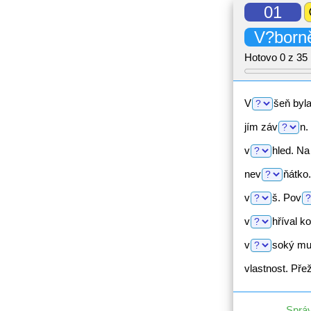
01
hel
V?born
Hotovo
0
z 35 
V
šeň
byl
jím
záv
n.
v
hled.
Na 
nev
ňátko.
v
š.
Pov
v
hříval
ko
v
soký
mu
vlastnost.
Pře
Správ