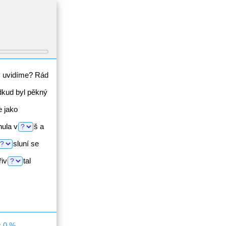
y uvidíme? Rád
kud byl pěkný
e jako
nula
v
š
a
sluní
se
řiv
tal
: 0 %