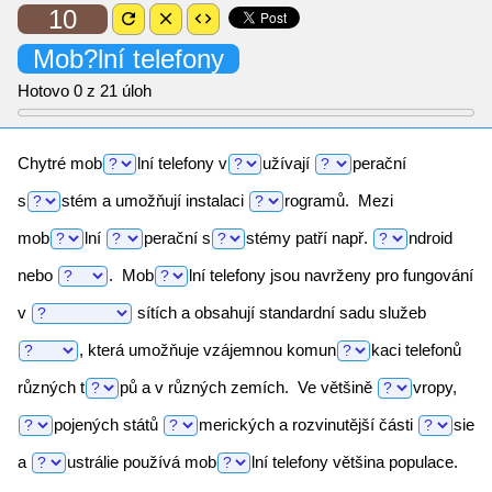
10
refresh
close
code
Mob?lní
telefony
Hotovo
0
z 21 úloh
Chytré
mob
lní
telefony
v
užívají
perační
s
stém
a umožňují instalaci
rogramů.
Mezi
mob
lní
perační
s
stémy
patří např.
ndroid
nebo
.
Mob
lní
telefony jsou navrženy pro fungování
v
sítích a obsahují standardní sadu služeb
,
která umožňuje vzájemnou
komun
kaci
telefonů
různých
t
pů
a v různých zemích. Ve většině
vropy,
pojených
států
merických
a rozvinutější části
sie
a
ustrálie
používá
mob
lní
telefony většina populace.