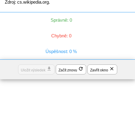
Zdroj: cs.wikipedia.org.
Správně: 0
Chybně: 0
Úspěšnost: 0 %
file_download
refresh
close
Uložit výsledek
Začít znovu
Zavřít okno