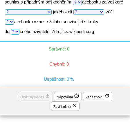
souhlas s případným odškodněním
acebooku
za veškeré
jakéhokoli
vůči
acebooku
vznese žalobu související s kroky
dot
čného
uživatele. Zdroj: cs.wikipedia.org
Správně: 0
Chybně: 0
Úspěšnost: 0 %
file_download
help_outline
refresh
Uložit výsledek
Nápověda
Začít znovu
close
Zavřít okno