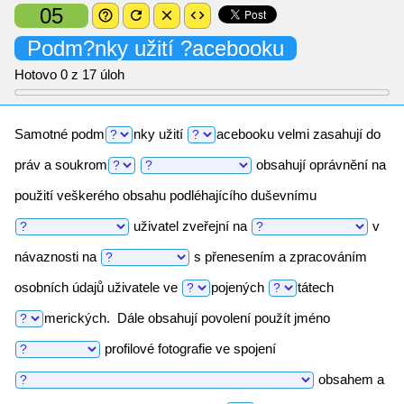
05
help_outline
refresh
close
code
Podm?nky
užití
?acebooku
Hotovo
0
z 17 úloh
Samotné
podm
nky
užití
acebooku
velmi zasahují do
práv a
soukrom
obsahují oprávnění na
použití veškerého obsahu podléhajícího duševnímu
uživatel zveřejní na
v
návaznosti na
s přenesením a zpracováním
osobních údajů uživatele ve
pojených
tátech
merických.
Dále obsahují povolení použít jméno
profilové fotografie ve spojení
obsahem a