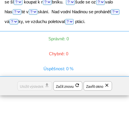
se
šl
koupat k
r
bníku.
šude
se
oz
valo
hlas
té
v
skání.
Nad vodní hladinou se
proháněl
vá
ky,
ve vzduchu
poletoval
ptáci.
Správně: 0
Chybně: 0
Úspěšnost: 0 %
file_download
refresh
close
Uložit výsledek
Začít znovu
Zavřít okno