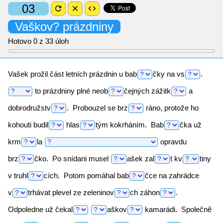
03
refresh
close
code
Vaškov?
prázdniny
Hotovo
0
z 33 úloh
Vašek prožil část letních prázdnin u
bab
čky
na
vs
.
to prázdniny plné
neob
čejných
zážitk
a
dobrodružstv
.
Probouzel se
brz
ráno, protože ho
kohouti
budil
hlas
tým
kokrháním.
Bab
čka
už
krm
la
opravdu
brz
čko.
Po snídani musel
ašek
zal
t
kv
tiny
v
truhl
cích.
Potom pomáhal
bab
čce
na zahrádce
v
trhávat
plevel ze
zeleninov
ch
záhon
.
Odpoledne už
čekal
aškov
kamarádi. Společně