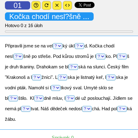
01
help_outline
refresh
close
code
Kočka chodí
nesl?šně
...
Hotovo
0
z 16 úloh
Připravili jsme se na
vel
ký
úkl
d.
Kočka chodí
nesl
šně
po střeše. Pod kůrou stromů je
l
ko.
Pl
š
je druh tkaniny. Drahokam se
bl
ská
na slunci. Český film
"Krakonoš a
l
žníci".
L
ska
je listnatý keř,
l
ska
je
vodní pták. Namohl si
l
tkový
sval. Umyté sklo se
bl
štilo.
Kl
dně
mluv,
l
dé
už poslouchají. Jídlem se
nemá
pl
tvat.
Náš dědeček
nedosl
chá.
Had
pol
ká
žábu.
Správně: 0