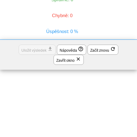
Chybně: 0
Úspěšnost: 0 %
file_download
help_outline
refresh
Uložit výsledek
Nápověda
Začít znovu
close
Zavřít okno