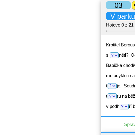
03
hel
V parku
Hotovo
0
z 21 
Krotitel Berou
sl
něti?
Od
Babička chod
motocyklu i n
t
je.
Soud
t
ru
na bě
v
podh
ří
b
Správ