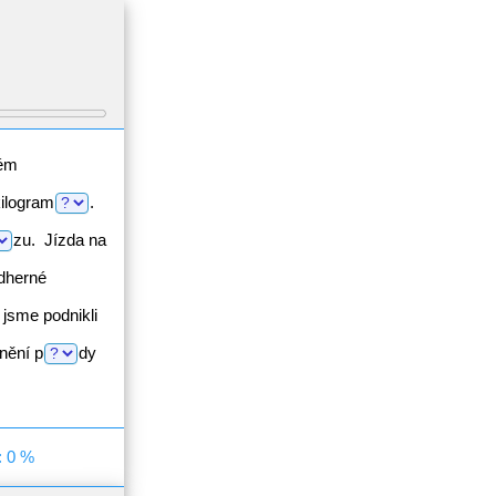
vém
ilogram
.
zu.
Jízda na
ádherné
jsme podnikli
nění
p
dy
: 0 %